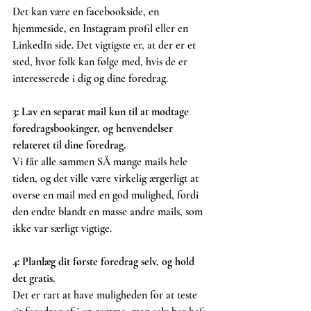
Det kan være en facebookside, en 
hjemmeside, en Instagram profil eller en 
LinkedIn side. Det vigtigste er, at der er et 
sted, hvor folk kan følge med, hvis de er 
interesserede i dig og dine foredrag.
3: Lav en separat mail kun til at modtage 
foredragsbookinger, og henvendelser 
relateret til dine foredrag. 
Vi får alle sammen SÅ mange mails hele 
tiden, og det ville være virkelig ærgerligt at 
overse en mail med en god mulighed, fordi 
den endte blandt en masse andre mails, som 
ikke var særligt vigtige. 
4: Planlæg dit første foredrag selv, og hold 
det gratis. 
Det er rart at have muligheden for at teste 