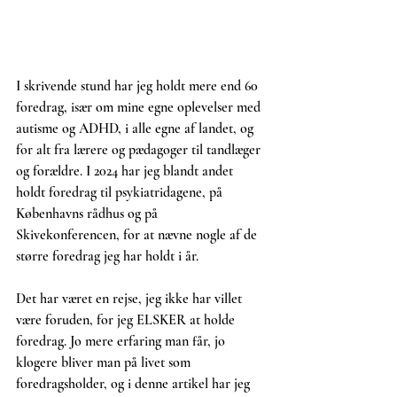
I skrivende stund har jeg holdt mere end 60 
foredrag, især om mine egne oplevelser med 
autisme og ADHD, i alle egne af landet, og 
for alt fra lærere og pædagoger til tandlæger 
og forældre. I 2024 har jeg blandt andet 
holdt foredrag til psykiatridagene, på 
Københavns rådhus og på 
Skivekonferencen, for at nævne nogle af de 
større foredrag jeg har holdt i år.
Det har været en rejse, jeg ikke har villet 
være foruden, for jeg ELSKER at holde 
foredrag. Jo mere erfaring man får, jo 
klogere bliver man på livet som 
foredragsholder, og i denne artikel har jeg 