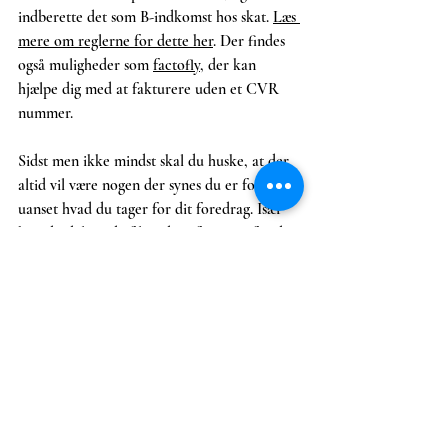
indberette det som B-indkomst hos skat. 
Læs 
mere om reglerne for dette her
. Der findes 
også muligheder som 
factofly
, der kan 
hjælpe dig med at fakturere uden et CVR 
nummer.
Sidst men ikke mindst skal du huske, at der 
altid vil være nogen der synes du er for dyr, 
uanset hvad du tager for dit foredrag. Især 
hvis du deler ud af levede erfaringer, for der 
er desværre stadig nogle mennesker, der 
mener, at den viden ikke er værd at betale 
for. Det er vigtigt, at du husker, at din tid og 
energi er pengene værd, og at du ikke skal 
tage imod et foredrag, hvis du ikke er 
komfortabel ved betingelserne, herunder 
prisen.