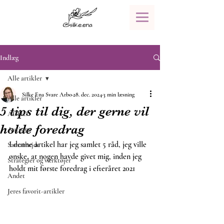
Indlæg
Alle artikler
Silke Ena Svare Arbo
28. dec. 2024
3 min læsning
Alle artikler
5 tips til dig, der gerne vil
ADHD
holde foredrag
Autisme
I denne artikel har jeg samlet 5 råd, jeg ville 
Samarbejde
ønske, at nogen havde givet mig, inden jeg 
Strategier og værktøjer
holdt mit første foredrag i efteråret 2021
Andet
Jeres favorit-artikler