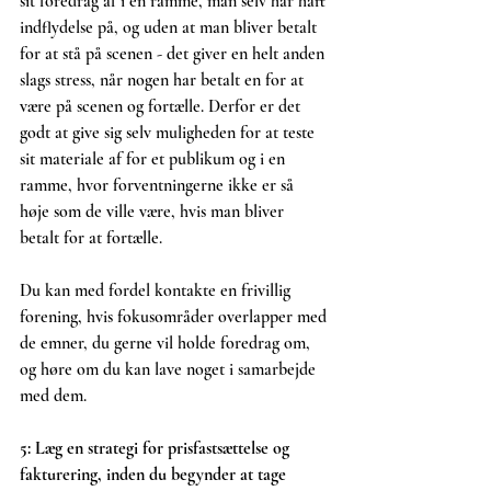
sit foredrag af i en ramme, man selv har haft 
indflydelse på, og uden at man bliver betalt 
for at stå på scenen - det giver en helt anden 
slags stress, når nogen har betalt en for at 
være på scenen og fortælle. Derfor er det 
godt at give sig selv muligheden for at teste 
sit materiale af for et publikum og i en 
ramme, hvor forventningerne ikke er så 
høje som de ville være, hvis man bliver 
betalt for at fortælle.
Du kan med fordel kontakte en frivillig 
forening, hvis fokusområder overlapper med 
de emner, du gerne vil holde foredrag om, 
og høre om du kan lave noget i samarbejde 
med dem.
5: Læg en strategi for prisfastsættelse og 
fakturering, inden du begynder at tage 