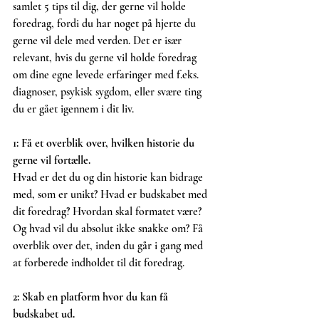
samlet 5 tips til dig, der gerne vil holde 
foredrag, fordi du har noget på hjerte du 
gerne vil dele med verden. Det er især 
relevant, hvis du gerne vil holde foredrag 
om dine egne levede erfaringer med f.eks. 
diagnoser, psykisk sygdom, eller svære ting 
du er gået igennem i dit liv.
1: Få et overblik over, hvilken historie du 
gerne vil fortælle. 
Hvad er det du og din historie kan bidrage 
med, som er unikt? Hvad er budskabet med 
dit foredrag? Hvordan skal formatet være? 
Og hvad vil du absolut ikke snakke om? Få 
overblik over det, inden du går i gang med 
at forberede indholdet til dit foredrag.
2: Skab en platform hvor du kan få 
budskabet ud. 