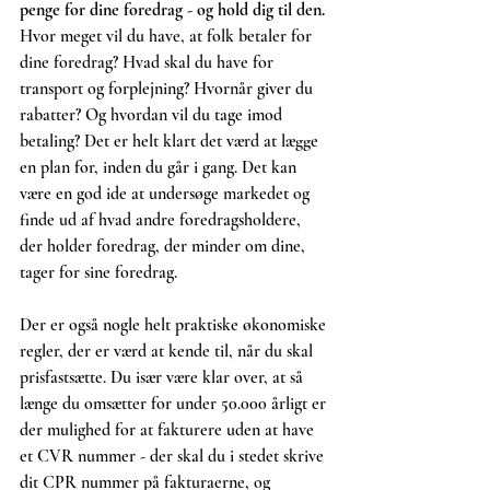
penge for dine foredrag - og hold dig til den.
Hvor meget vil du have, at folk betaler for 
dine foredrag? Hvad skal du have for 
transport og forplejning? Hvornår giver du 
rabatter? Og hvordan vil du tage imod 
betaling? Det er helt klart det værd at lægge 
en plan for, inden du går i gang. Det kan 
være en god ide at undersøge markedet og 
finde ud af hvad andre foredragsholdere, 
der holder foredrag, der minder om dine, 
tager for sine foredrag.
Der er også nogle helt praktiske økonomiske 
regler, der er værd at kende til, når du skal 
prisfastsætte. Du især være klar over, at så 
længe du omsætter for under 50.000 årligt er 
der mulighed for at fakturere uden at have 
et CVR nummer - der skal du i stedet skrive 
dit CPR nummer på fakturaerne, og 